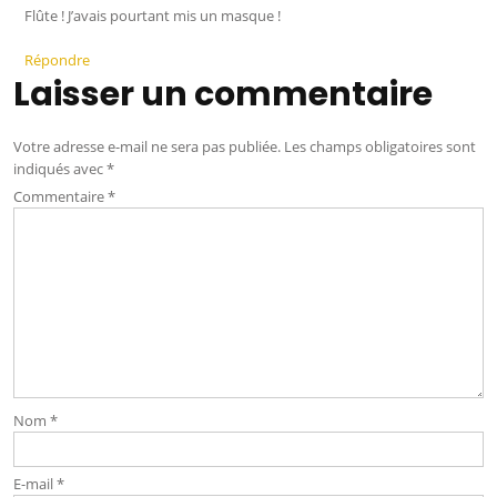
Flûte ! J’avais pourtant mis un masque !
Répondre
Laisser un commentaire
Votre adresse e-mail ne sera pas publiée.
Les champs obligatoires sont
indiqués avec
*
Commentaire
*
Nom
*
E-mail
*