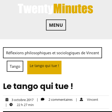
MENU
Réflexions philosophiques et sociologiques de Vincent
Le tango qui tue !
Tango
Le tango qui tue !
|
2 commentaires
|
Vincent
3 octobre 2017
|
22 h 27 min